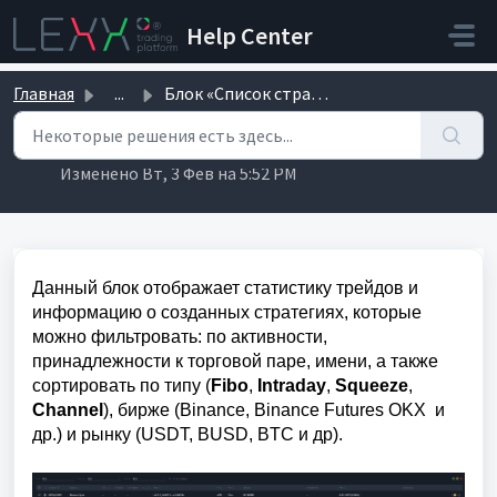
Переход к главному содержимому
Help Center
Главная
...
Блок «Список стратегий»
Блок «Список стратегий»
Изменено Вт, 3 Фев на 5:52 PM
Данный блок отображает статистику трейдов и
информацию о созданных стратегиях, которые
можно фильтровать: по активности,
принадлежности к торговой паре, имени, а также
сортировать по типу (
Fibo
,
Intraday
,
Squeeze
,
Channel
), бирже (Binance, Binance Futures OKX и
др.) и рынку (USDT, BUSD, BTC и др).