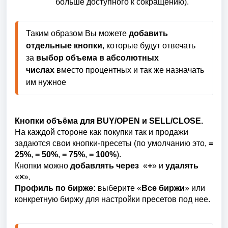
больше доступного к сокращению).
Таким образом Вы можете 
добавить 
отдельные кнопки
, которые будут отвечать 
за 
выбор объема в абсолютных 
числах 
вместо процентных и так же назначать 
им нужное 
Кнопки объёма для BUY/OPEN и SELL/CLOSE.
На каждой стороне как покупки так и продажи
задаются свои кнопки-пресеты (по умолчанию это,
=
25%
,
= 50%
,
= 75%
,
= 100%
).
Кнопки можно
добавлять через
«
+
» и
удалять
«
×
».
Профиль по бирже:
выберите «
Все биржи
» или
конкретную биржу для настройки пресетов под нее.