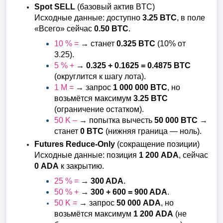
Spot SELL
(базовый актив BTC)
Исходные данные: доступно
3.25 BTC
, в поле
«Всего» сейчас
0.50 BTC
.
10 % =
→ станет
0.325 BTC
(10% от
3.25).
5 % +
→
0.325 + 0.1625 = 0.4875 BTC
(округлится к шагу лота).
1 M =
→ запрос
1 000 000 BTC
, но
возьмётся максимум
3.25 BTC
(ограничение остатком).
50 K –
→ попытка вычесть
50 000 BTC
→
станет
0 BTC
(нижняя граница — ноль).
Futures Reduce-Only
(сокращение позиции)
Исходные данные: позиция
1 200 ADA
, сейчас
0 ADA
к закрытию.
25 % =
→
300 ADA
.
50 % +
→
300 + 600 = 900 ADA
.
50 K =
→ запрос
50 000 ADA
, но
возьмётся максимум
1 200 ADA
(не