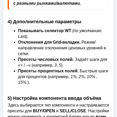
с разными рынками/валютами.
4) Дополнительные параметры
Показывать селектор WT
(по умолчанию:
Last).
Отклонения для Grid-вкладки.
Режим/
направление отклонения ценовых уровней в
сетке.
Пресеты числовых полей.
Задаёт шаги для
«+ / –» (например,
3
,
5
).
Пресеты процентных полей.
Быстрые шаги
для процентов (например,
1%
,
2%, 10% ,
15%
).
5) Настройка компонента ввода объёма
Здесь выбирается тип компонента и настраиваются
пресеты для
BUY/OPEN
и
SELL/CLOSE
. Настройки
можно применить к конкретной бирже или ко
всем