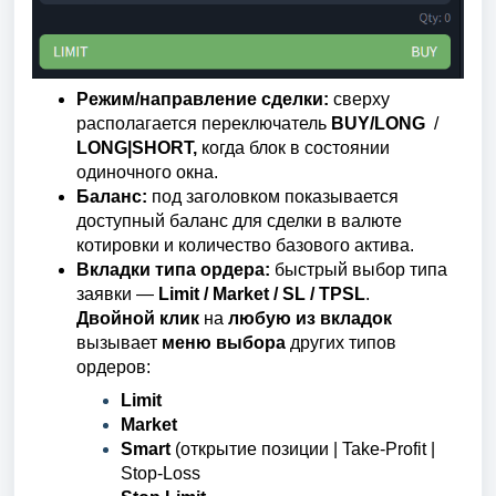
Режим/направление сделки:
сверху
располагается переключатель
BUY/LONG
/
LONG|SHORT,
когда блок в состоянии
одиночного окна.
Баланс:
под заголовком показывается
доступный баланс для сделки в валюте
котировки и количество базового актива.
Вкладки типа ордера:
быстрый выбор типа
заявки —
Limit / Market / SL / TPSL
.
Двойной клик
на
любую из вкладок
вызывает
меню выбора
других типов
ордеров:
Limit
Market
Smart
(открытие позиции |
Take-Profit |
Stop-Loss