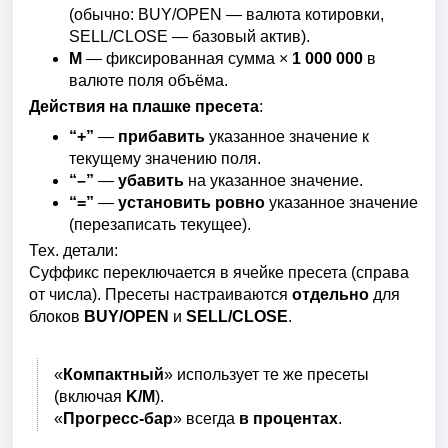
(обычно: BUY/OPEN — валюта котировки,
SELL/CLOSE — базовый актив).
M
— фиксированная сумма ×
1 000 000
в
валюте поля объёма.
Действия на плашке пресета
:
“+”
—
прибавить
указанное значение к
текущему значению поля.
“–”
—
убавить
на указанное значение.
“=”
—
установить ровно
указанное значение
(перезаписать текущее).
Тех. детали:
Суффикс переключается в ячейке пресета (справа
от числа). Пресеты настраиваются
отдельно
для
блоков
BUY/OPEN
и
SELL/CLOSE
.
«
Компактн
ый
» использует те же пресеты
(включая
K/M
).
«
Прогресс-бар
» всегда
в процентах
.