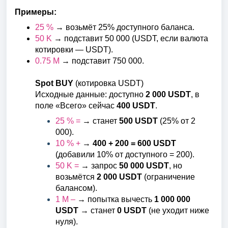
Примеры:
25 %
→ возьмёт 25% доступного баланса.
50 K
→ подставит 50 000 (USDT, если валюта
котировки — USDT).
0.75 M
→ подставит 750 000.
Spot BUY
(котировка USDT)
Исходные данные: доступно
2 000 USDT
, в
поле «Всего» сейчас
400 USDT
.
25 % =
→ станет
500 USDT
(25% от 2
000).
10 % +
→
400 + 200 = 600 USDT
(добавили 10% от доступного = 200).
50 K =
→ запрос
50 000 USDT
, но
возьмётся
2 000 USDT
(ограничение
балансом).
1 M –
→ попытка вычесть
1 000 000
USDT
→ станет
0 USDT
(не уходит ниже
нуля).