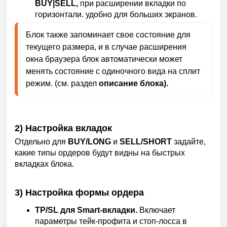
BUY|SELL,
при расширении вкладки по
горизонтали. удобно для больших экранов.
Блок также запоминает свое состояние для 
текущего размера, и в случае расширения 
окна браузера блок автоматически может 
менять состояние с одиночного вида на сплит 
режим. (см. раздел 
описание блока).
2) Настройка вкладок
Отдельно для
BUY/LONG
и
SELL/SHORT
задайте,
какие типы ордеров будут видны на быстрых
вкладках блока.
3) Настройка формы ордера
TP/SL для Smart-вкладки.
Включает
параметры тейк-профита и стоп-лосса в