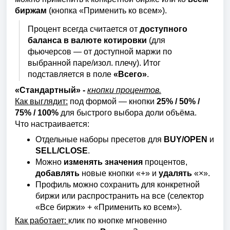
биржам
(кнопка «Применить ко всем»).
Процент всегда считается от
доступного
баланса в валюте котировки
(для
фьючерсов — от доступной маржи по
выбранной паре/изол. плечу). Итог
подставляется в поле
«Всего»
.
«Стандартный
»
-
кнопки процентов.
Как выглядит:
под формой — кнопки
25% / 50% /
75% / 100%
для быстрого выбора доли объёма.
Что настраивается:
Отдельные наборы пресетов для
BUY/OPEN
и
SELL/CLOSE
.
Можно
изменять значения
процентов,
добавлять
новые кнопки «+» и
удалять
«×».
Профиль можно сохранить для конкретной
биржи или распространить на все (селектор
«Все биржи» + «Применить ко всем»).
Как работает:
клик по кнопке мгновенно