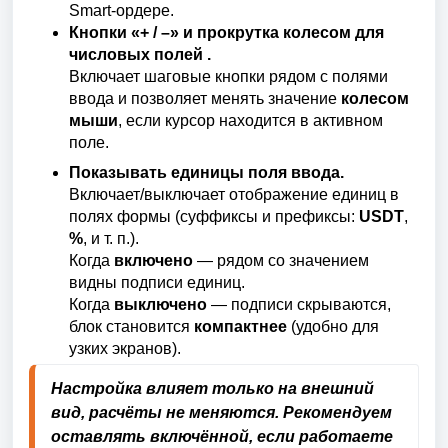
Smart-ордере.
Кнопки «+ / –» и прокрутка колесом для
числовых полей .
Включает шаговые кнопки рядом с полями
ввода и позволяет менять значение
колесом
мыши
, если курсор находится в активном
поле.
Показывать единицы поля ввода.
Включает/выключает отображение единиц в
полях формы (суффиксы и префиксы:
USDT
,
%
, и т. п.).
Когда
включено
— рядом со значением
видны подписи единиц.
Когда
выключено
— подписи скрываются,
блок становится
компактнее
(удобно для
узких экранов).
Настройка влияет только на внешний 
вид, расчёты не меняются. Рекомендуем 
оставлять включённой, если работаете 