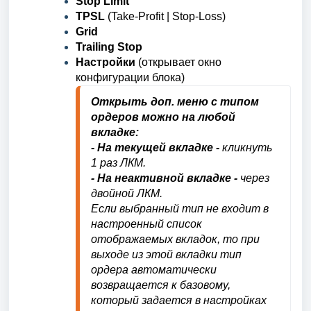
Stop Limit
TPSL
(Take-Profit
|
Stop-Loss)
Grid
Trailing Stop
Настройки
(открывает окно
конфигурации блока)
Открыть доп. меню с типом
ордеров можно на любой
вкладке:
- На текущей вкладке -
кликнуть
1 раз ЛКМ.
- На неактивной вкладке -
ч
ерез
двойной ЛКМ.
Если выбранный тип не входит в 
настроенный список 
отображаемых вкладок, то при 
выходе из этой вкладки тип 
ордера автоматически 
возвращается к базовому, 
который задается в настройках 