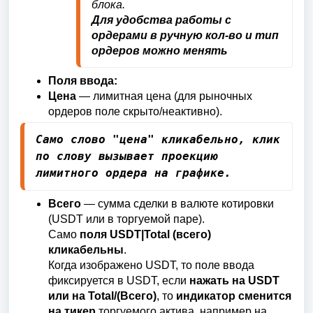
блока.
Для удобства работы с 
ордерами в ручную кол-во и тип 
ордеров можно менять
Поля ввода:
Цена
— лимитная цена (для рыночных
ордеров поле скрыто/неактивно).
Само слово "цена" кликабельно, клик 
по слову вызывает проекцию 
лимитного ордера на графике.
Всего
— сумма сделки в валюте котировки
(USDT или в торгуемой паре).
Само
поля USDT|Total (всего)
кликабельны
.
Когда изображено USDT, то поле ввода
фиксируется в USDT, если
нажать на USDT
или на Total/(Всего)
, то
индикатор сменится
на тикер
торгуемого актива, например на