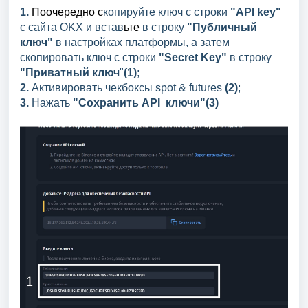
1.
Поочередно с
копируйте ключ с строки
"API key"
с сайтa OKX и встав
ьте
в строку
"Публичный
ключ"
в настройках платформы, а затем
скопировать ключ с строки
"Secret Key"
в строку
"Приватный ключ
"
(1)
;
2.
Активировать чекбоксы spot & futures
(2)
;
3.
Нажать
"Сохранить API ключи"(3)