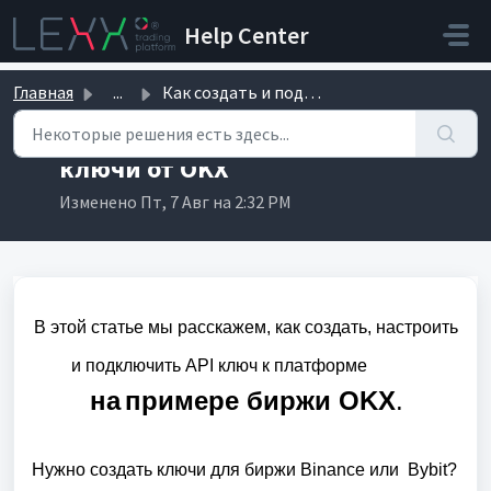
Переход к главному содержимому
Help Center
Главная
...
Как создать и подключить API ключи от OKX
Как создать и подключить API
ключи от OKX
Изменено Пт, 7 Авг на 2:32 PM
В этой статье мы расскажем, как создать, настроить
и подключить API ключ к платформе
на
примере биржи
OKX
.
Нужно создать ключи для биржи Binance или Bybit?