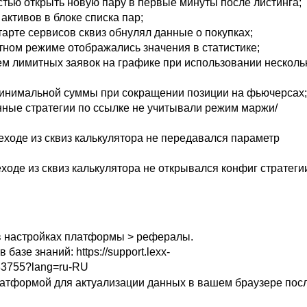
стью открыть новую
пару в первые минуты после листинга;
активов в блоке списка пар;
арте сервисов сквиз обнулял данные о покупках;
тном режиме отображались значения в статистике;
м лимитных заявок на графике при использовании несколь
инимальной суммы при сокращении позиции на фьючерсах;
ные стратегии по ссылке не учитывали режим маржи/
еходе из сквиз калькулятора не передавался параметр
еходе из сквиз калькулятора
не открывался конфиг стратеги
 настройках платформы > рефералы.
азе знаний: https://support.lexx-
283755?lang=ru-RU
латформой для актуализации данных в вашем браузере пос